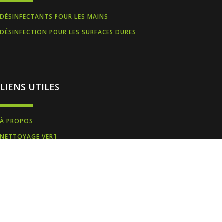
DÉSINFECTANTS POUR LES MAINS
DÉSINFECTION POUR LES SURFACES DURES
LIENS UTILES
À PROPOS
NETTOYAGE VERT
OPPORTUNITÉ DE CARRIÈRE
NOUS JOINDRE
NOUVELLES
TÉLÉCHARGEMENTS
FAQ