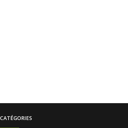
Vadrouilles, manches et cadres
CATÉGORIES